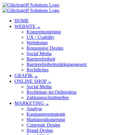
HOME
WEBSITE ⌄
Konzeptionierung
UX / Usability
Webdesign
Responsive Design
Social Media
Barrierefreiheit
Barrierefreiheitsstärkungsgesetz
Rechtliches
GRAFIK ⌄
ONLINE SHOP ⌄
Social Media
Rechtslage im Onlineshop
Zahlungsschnittstellen
MARKETING ⌄
Analyse
Kampagnenstrategie
Marktpositionierung
Corporate Design
Brand Design